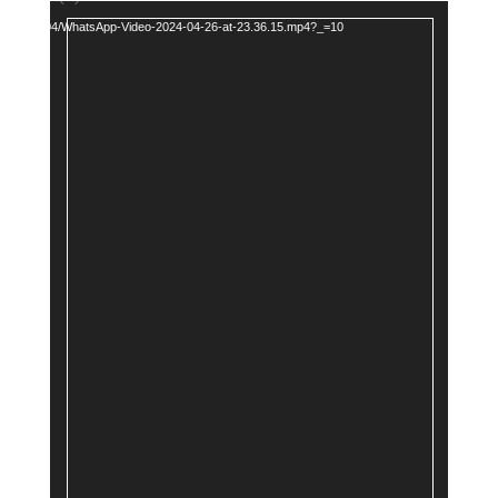
Player
loads/2024/04/WhatsApp-Video-2024-04-26-at-23.36.15.mp4?_=10