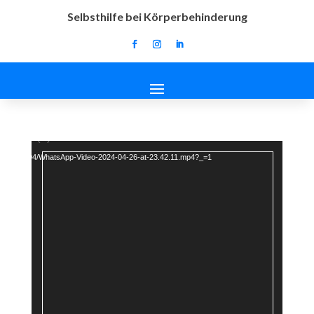
Selbsthilfe bei Körperbehinderung
Video-
 source(s) not found
Player
loads/2024/04/WhatsApp-Video-2024-04-26-at-23.42.11.mp4?_=1